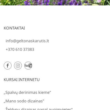
KONTAKTAI
info@geltonaskarutis.lt
+370 610 37383
KURSAI INTERNETU
„Spalvų derinimas kieme”
„Mano sodo dizainas”
„Želdynų dizainas pagal augimvietes”