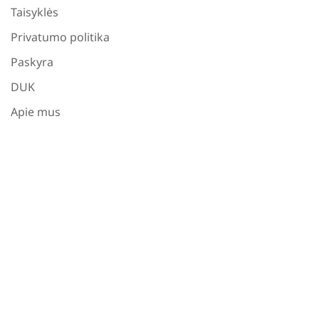
Taisyklės
Privatumo politika
Paskyra
DUK
Apie mus
VISOS TEISĖS SAUGOMOS © 2026 -
GELTONASKARUTIS.LT - MODERNŪS APŽELDINIMO
KURSAI