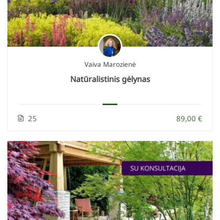
Vaiva Marozienė
Natūralistinis gėlynas
25
89,00 €