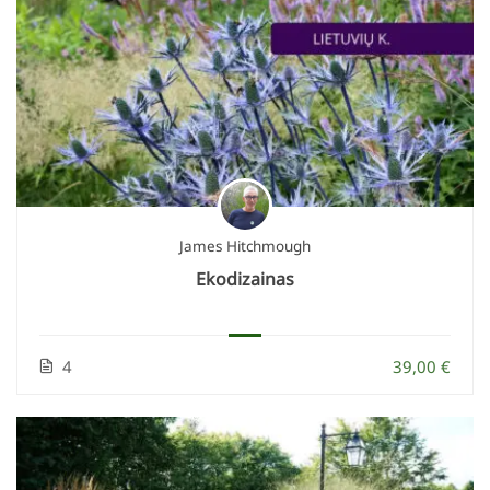
James Hitchmough
Ekodizainas
4
39,00 €