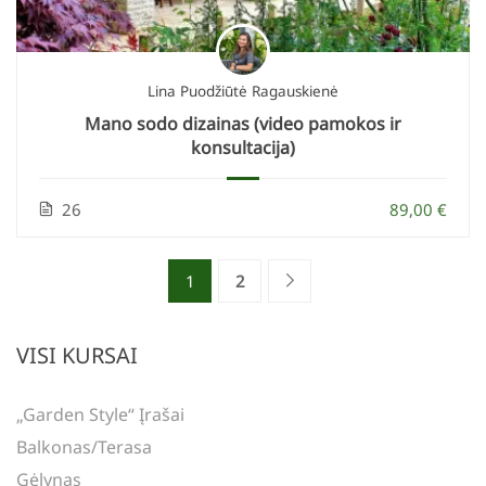
Lina Puodžiūtė Ragauskienė
Mano sodo dizainas (video pamokos ir
konsultacija)
26
89,00 €
1
2
VISI KURSAI
„Garden Style“ Įrašai
Balkonas/terasa
Gėlynas