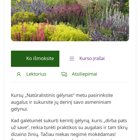
Ko išmoksite
Kurso įrašai
Lektorius
Atsiliepimai
Kursų „Natūralistinis gėlynas“ metu pasirinksite
augalus ir sukursite jų derinį savo asmeniniam
gėlynui.
Kad galėtumėt sukurti kerintį gėlyną, kuris „dirba pats
už save“, reikia turėti praktikos su augalais ir tam tikrų
dizaino žinių. Tačiau niekas negimė mokėdamas!