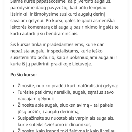
Šiame kurse papasakosime, kaip įvertinti augalus,
parodysime daug pavyzdžių, kad būtų lengviau
išsirinkti, ir išmokysime susikurti augalų derinį
savajam gėlynui. Po kursų galėsite gauti asmenišką
lektorės komentarą dėl augalų pasirinkimo ir galėsite
kartu aptarti jį su bendraminčiais.
Šis kursas tinka ir pradedantiesiems, kurie dar
nepažįsta augalų, ir specialistams, kurie ieško
susisteminto požiūrio, kaip sluoksniuojami augalai ir
kurie iš jų patikrinti praktikoje Lietuvoje.
Po šio kurso:
Žinosite, nuo ko pradėti kurti natūralistinį gėlyną;
Turėsite patikimų nereiklių augalų sąrašus savo
naujajam gėlynui;
Žinosite apie augalų sluoksniavimą – tai pakeis
jūsų požiūrį į augalų derinimą;
Susipažinsite su nuostabiais varpiniais augalais,
kurie suteiks šviežumo ir dinamikos;
Žinosite, kaip įrengti tokį želdyną ir kaip jį vėliau