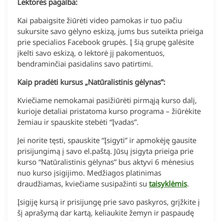
Lektorės pagalba:
Kai pabaigsite žiūrėti video pamokas ir tuo pačiu
sukursite savo gėlyno eskizą, jums bus suteikta prieiga
prie specialios Facebook grupės. Į šią grupę galėsite
įkelti savo eskizą, o lektorė jį pakomentuos,
bendraminčiai pasidalins savo patirtimi.
Kaip pradėti kursus „Natūralistinis gėlynas”:
Kviečiame nemokamai pasižiūrėti pirmąją kurso dalį,
kurioje detaliai pristatoma kurso programa – žiūrėkite
žemiau ir spauskite stebėti “Įvadas”.
Jei norite tęsti, spauskite “Įsigyti” ir apmokėję gausite
prisijungimą į savo el.paštą. Jūsų įsigyta prieiga prie
kurso “Natūralistinis gėlynas” bus aktyvi 6 mėnesius
nuo kurso įsigijimo. Medžiagos platinimas
draudžiamas, kviečiame susipažinti su
taisyklėmis
.
Įsigiję kursą ir prisijungę prie savo paskyros, grįžkite į
šį aprašymą dar kartą, keliaukite žemyn ir paspaudę