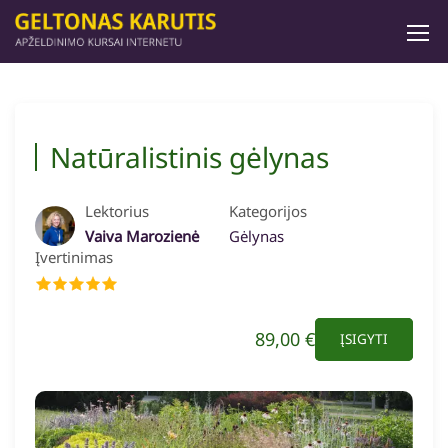
Natūralistinis gėlynas
Lektorius
Kategorijos
Vaiva Marozienė
Gėlynas
Įvertinimas
89,00 €
ĮSIGYTI