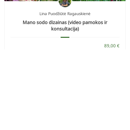
Lina Puodžiūtė Ragauskienė
Mano sodo dizainas (video pamokos ir
konsultacija)
89,00 €
89,00 €
ĮSIGYTI
KONTAKTAI
info@geltonaskarutis.lt
+370 610 37383