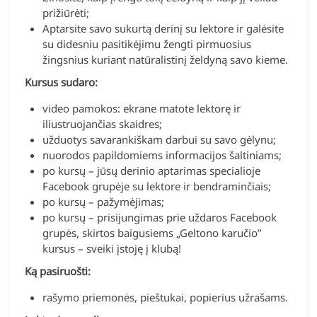
prižiūrėti;
Aptarsite savo sukurtą derinį su lektore ir galėsite
su didesniu pasitikėjimu žengti pirmuosius
žingsnius kuriant natūralistinį želdyną savo kieme.
Kursus sudaro:
video pamokos: ekrane matote lektorę ir
iliustruojančias skaidres;
užduotys savarankiškam darbui su savo gėlynu;
nuorodos papildomiems informacijos šaltiniams;
po kursų – jūsų derinio aptarimas specialioje
Facebook grupėje su lektore ir bendraminčiais;
po kursų – pažymėjimas;
po kursų – prisijungimas prie uždaros Facebook
grupės, skirtos baigusiems „Geltono karučio”
kursus – sveiki įstoję į klubą!
Ką pasiruošti:
rašymo priemonės, pieštukai, popierius užrašams.