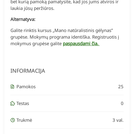
bet kurią pamoką pamatysite, kad jos jums atviros ir
laukia jūsų peržiūros.
Alternatyva:
Galite rinktis kursus „Mano natūralistinis gėlynas”
grupėse. Mokymų programa identiška. Registruotis į
mokymus grupėse galite
paspausdami čia.
INFORMACIJA
Pamokos
25
Testas
0
Trukmė
3 val.