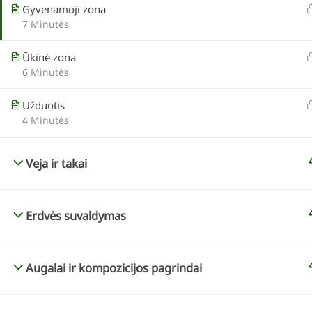
Gyvenamoji zona
7 Minutės
Ūkinė zona
6 Minutės
KONTAKTAI
KURSAI INTERNETU
Užduotis
info@geltonaskarutis.lt
„Spalvų derinimas k
4 Minutės
+370 610 37383
„Mano sodo dizainas
„Želdynų dizainas pa
Veja ir takai
augimvietes”
„Habitat-based plant
Erdvės suvaldymas
Augalai ir kompozicijos pagrindai
VISOS TEISĖS S