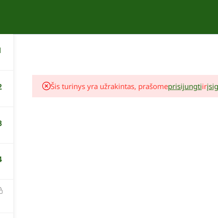
APIE
KURSAI
KONTAKTAI
1
Šis turinys yra užrakintas, prašome
prisijungti
ir
įsig
2
3
4
Lina Liubertaitė
Augalų komponavimo seminaras
19,00 €