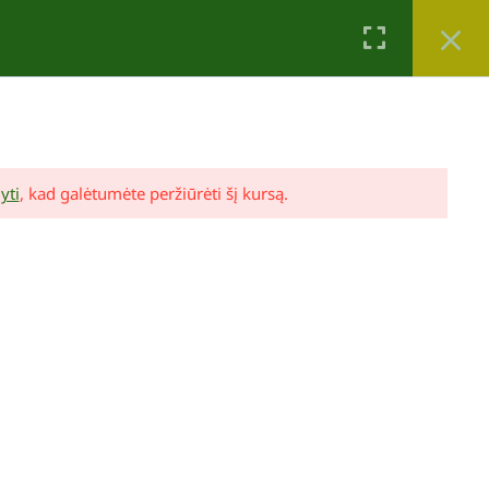
Krepšelis
Mano paskyra
0
yti
, kad galėtumėte peržiūrėti šį kursą.
Lina Puodžiūtė Ragauskienė
Mano sodo dizainas (video pamokos ir
konsultacija)
89,00 €