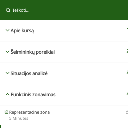
Tau taip pat patiks
Apie kursą
Šeimininkų poreikiai
Situacijos analizė
Funkcinis zonavimas
Reda Kazokevičienė
Tvenkinio įrengimas
Reprezentacinė zona
5 Minutės
69,00 €