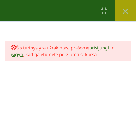
Tau taip pat patiks
3
Seminaro įrašas
Šis turinys yra užrakintas, prašome
prisijungti
ir
Šiuolaikinio dizaino kryptys
įsigyti
, kad galėtumėte peržiūrėti šį kursą.
Ukrainoje – rusų kalba
40 Minučių
Šiuolaikinio dizaino kryptys
Ukrainoje – su vertimu į lietuvių
kalbą
40 Minučių
Reda Kazokevičienė
Tvenkinio įrengimas
Informacija po kurso
1 Minutė
69,00 €