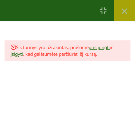
Tau taip pat patiks
1
Įvadas
Šis turinys yra užrakintas, prašome
prisijungti
ir
5
įsigyti
, kad galėtumėte peržiūrėti šį kursą.
Seminaras
1
Informacija po seminaro
Po seminaro
Reda Kazokevičienė
Tvenkinio įrengimas
69,00 €