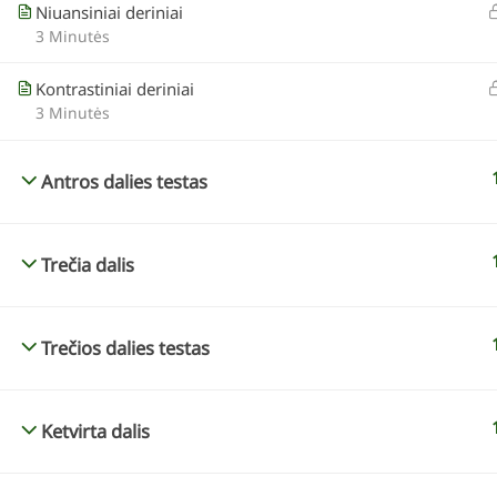
Niuansiniai deriniai
3 Minutės
Kontrastiniai deriniai
3 Minutės
KONTAKTAI
KURSAI INTERNETU
info@geltonaskarutis.lt
„Spalvų derinimas k
Antros dalies testas
+370 610 37383
„Mano sodo dizainas
„Želdynų dizainas pa
Trečia dalis
augimvietes”
„Habitat-based plant
Trečios dalies testas
Ketvirta dalis
VISOS TEISĖS S