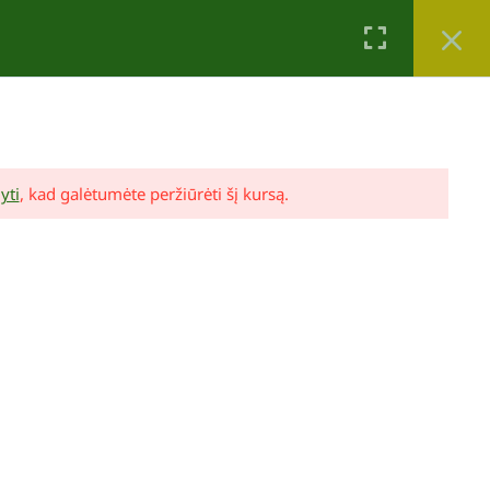
Krepšelis
Mano paskyra
0
yti
, kad galėtumėte peržiūrėti šį kursą.
Lina Puodžiūtė Ragauskienė
Mano sodo dizainas (video pamokos ir
konsultacija)
89,00 €