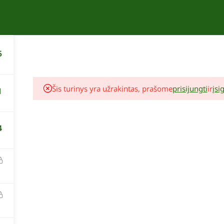
1
APIE
KURSAI
KONTAKTAI
5
Šis turinys yra užrakintas, prašome
prisijungti
ir
įsig
1
4
Lina Liubertaitė
Augalų komponavimo seminaras
19,00 €