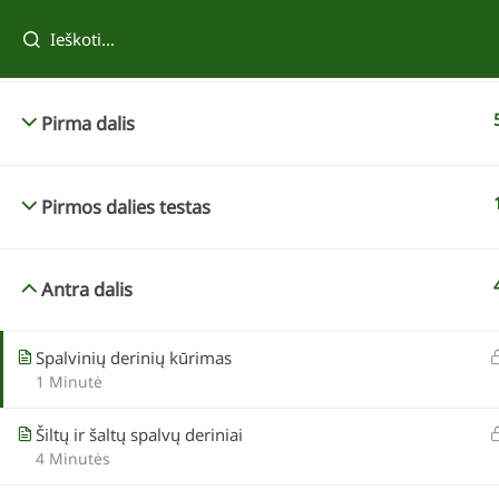
Tau taip pat patiks
Pradžia
Pirma dalis
Pirmos dalies testas
Antra dalis
Spalvinių derinių kūrimas
Reda Kazokevičienė
1 Minutė
Tvenkinio įrengimas
Šiltų ir šaltų spalvų deriniai
4 Minutės
69,00 €