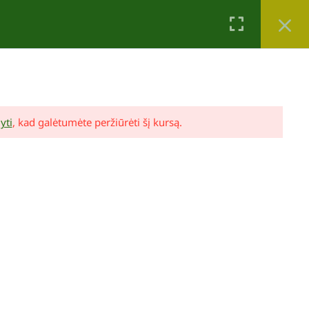
Krepšelis
Mano paskyra
0
yti
, kad galėtumėte peržiūrėti šį kursą.
Lina Puodžiūtė Ragauskienė
Mano sodo dizainas (video pamokos ir
konsultacija)
89,00 €