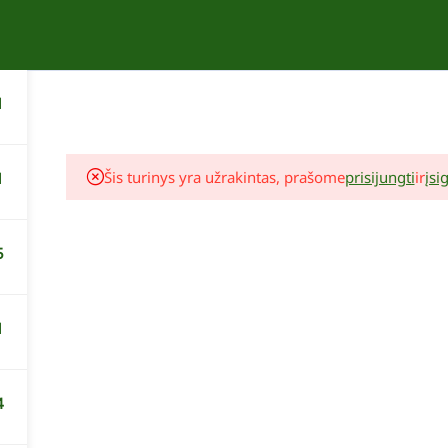
APIE
KURSAI
KONTAKTAI
1
Šis turinys yra užrakintas, prašome
prisijungti
ir
įsig
1
5
1
Lina Liubertaitė
Augalų komponavimo seminaras
4
19,00 €