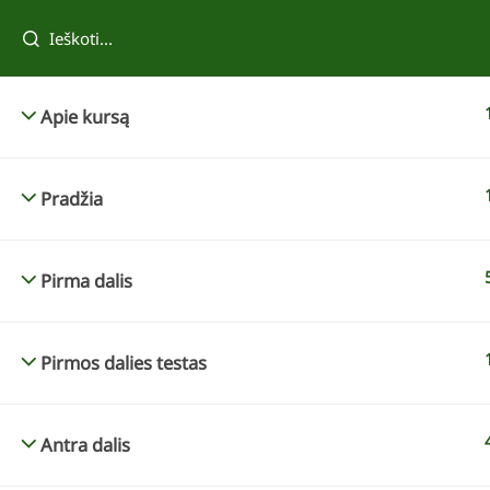
Tau taip pat patiks
Apie kursą
Pradžia
Pirma dalis
Pirmos dalies testas
Reda Kazokevičienė
Tvenkinio įrengimas
Antra dalis
69,00 €