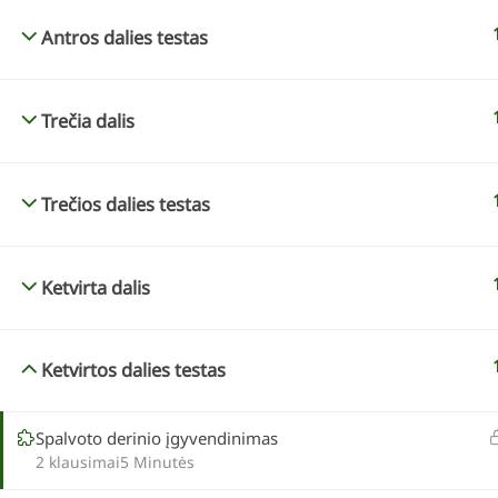
Antros dalies testas
Trečia dalis
KONTAKTAI
KURSAI INTERNETU
info@geltonaskarutis.lt
„Spalvų derinimas k
Trečios dalies testas
+370 610 37383
„Mano sodo dizainas
„Želdynų dizainas pa
Ketvirta dalis
augimvietes”
„Habitat-based plant
Ketvirtos dalies testas
Spalvoto derinio įgyvendinimas
VISOS TEISĖS S
2 klausimai
5 Minutės