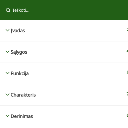
Tau taip pat patiks
Įvadas
Sąlygos
Funkcija
Charakteris
Reda Kazokevičienė
Tvenkinio įrengimas
Derinimas
69,00 €