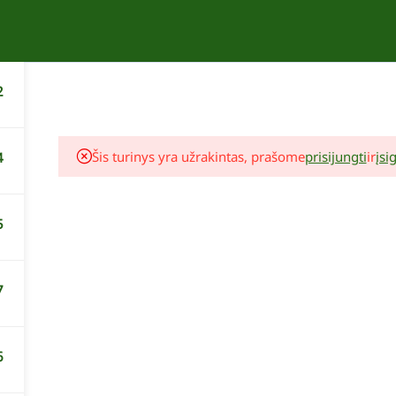
APIE
KURSAI
KONTAKTAI
2
Šis turinys yra užrakintas, prašome
prisijungti
ir
įsig
4
5
7
Lina Liubertaitė
Augalų komponavimo seminaras
6
19,00 €