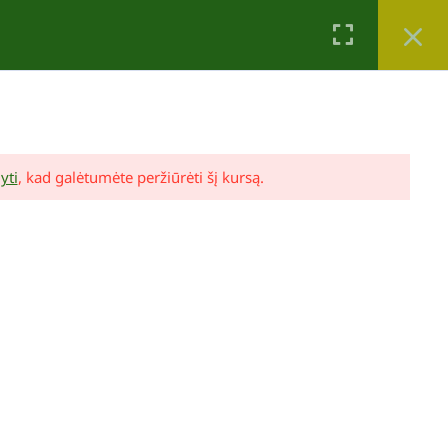
Krepšelis
Mano paskyra
0
yti
, kad galėtumėte peržiūrėti šį kursą.
Lina Puodžiūtė Ragauskienė
Mano sodo dizainas (video pamokos ir
konsultacija)
89,00 €