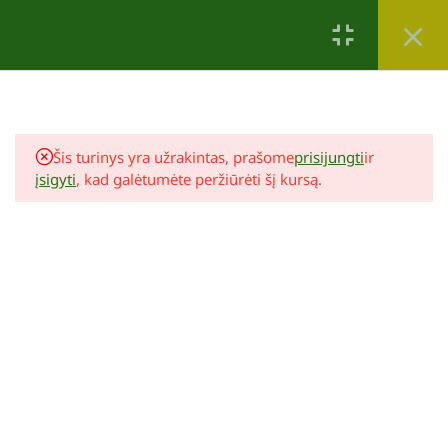
Tau taip pat patiks
2
Įvadas
Šis turinys yra užrakintas, prašome
prisijungti
ir
4
įsigyti
, kad galėtumėte peržiūrėti šį kursą.
Sąlygos
5
Funkcija
7
Charakteris
Reda Kazokevičienė
Tvenkinio įrengimas
6
Derinimas
69,00 €