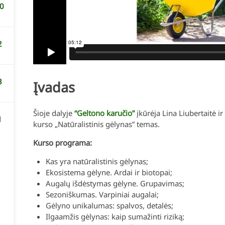
0
2
APŽELDINIMO IDĖJOS
KURSAI T
ieme”
Tinklaraštis
Artimiausi
3
Įvadas
”
Nemokami video patarimai
Šioje dalyje
“Geltono karučio”
įkūrėja Lina Liubertaitė i
gal
Augalai Instagram’e
1
kurso „Natūralistinis gėlynas” temas.
Facebook
Kurso programa:
ings”
Kas yra natūralistinis gėlynas;
Ekosistema gėlyne. Ardai ir biotopai;
Augalų išdėstymas gėlyne. Grupavimas;
Sezoniškumas. Varpiniai augalai;
Gėlyno unikalumas: spalvos, detalės;
AUGOMOS © 2026 -
GELTONASKARUTIS.LT - MODERNŪS APŽ
Ilgaamžis gėlynas: kaip sumažinti riziką;