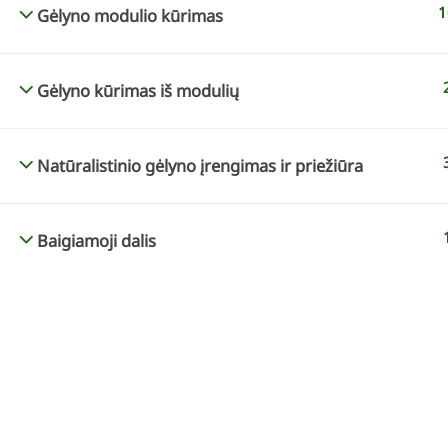
1
Gėlyno modulio kūrimas
Gėlyno kūrimas iš modulių
KONTAKTAI
KURSAI INTERNETU
info@geltonaskarutis.lt
„Spalvų derinimas k
Natūralistinio gėlyno įrengimas ir priežiūra
+370 610 37383
„Mano sodo dizainas
„Želdynų dizainas pa
Baigiamoji dalis
augimvietes”
„Habitat-based plant
VISOS TEISĖS S