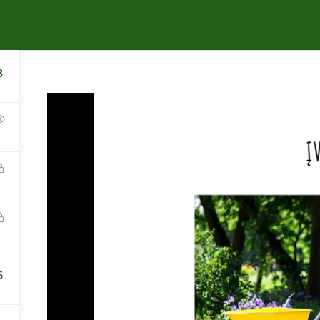
APIE
KURSAI
KONTAKTAI
3
Lina Liubertaitė
Augalų komponavimo seminaras
6
19,00 €