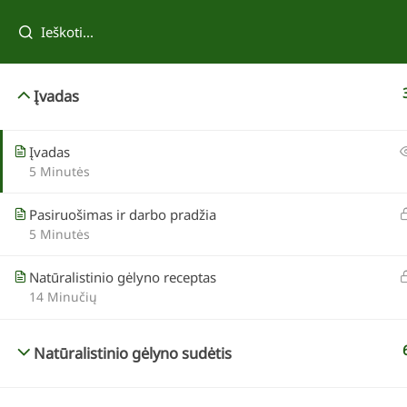
Tau taip pat patiks
Įvadas
Įvadas
5 Minutės
Pasiruošimas ir darbo pradžia
5 Minutės
Natūralistinio gėlyno receptas
14 Minučių
Reda Kazokevičienė
Tvenkinio įrengimas
Natūralistinio gėlyno sudėtis
69,00 €