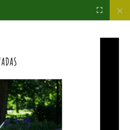
Krepšelis
Mano paskyra
0
Lina Puodžiūtė Ragauskienė
Mano sodo dizainas (video pamokos ir
konsultacija)
89,00 €