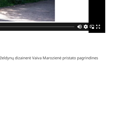
AVO MIESTE
NAUDINGOS NUORODOS
 kursai tavo mieste
Taisyklės
Privatumo politika
r želdynų dizainerė Vaiva Marozienė pristato pagrindines
Paskyra
DUK
Apie mus
ELDINIMO KURSAI