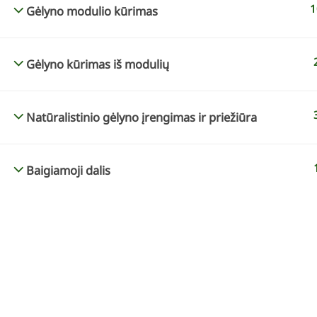
1
Gėlyno modulio kūrimas
Gėlyno kūrimas iš modulių
KONTAKTAI
KURSAI INTERNETU
info@geltonaskarutis.lt
„Spalvų derinimas k
Natūralistinio gėlyno įrengimas ir priežiūra
+370 610 37383
„Mano sodo dizainas
„Želdynų dizainas pa
Baigiamoji dalis
augimvietes”
„Habitat-based plant
VISOS TEISĖS S