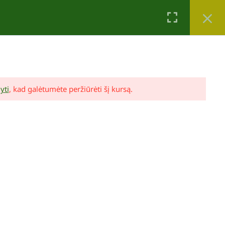
Krepšelis
Mano paskyra
0
yti
, kad galėtumėte peržiūrėti šį kursą.
Lina Puodžiūtė Ragauskienė
Mano sodo dizainas (video pamokos ir
konsultacija)
89,00 €