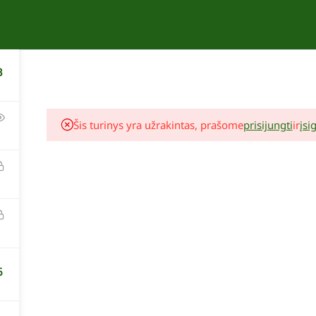
APIE
KURSAI
KONTAKTAI
3
Šis turinys yra užrakintas, prašome
prisijungti
ir
įsig
Lina Liubertaitė
Augalų komponavimo seminaras
6
19,00 €