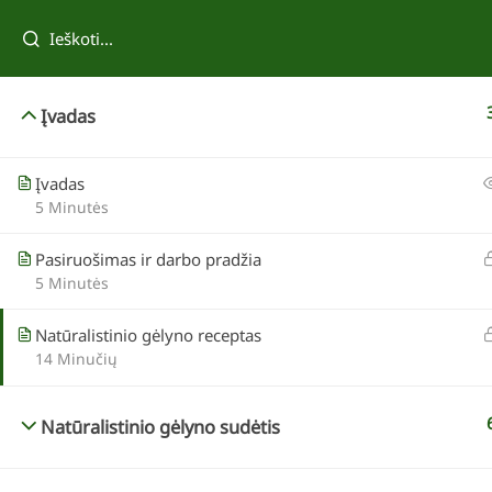
Tau taip pat patiks
Įvadas
Įvadas
5 Minutės
Pasiruošimas ir darbo pradžia
5 Minutės
Natūralistinio gėlyno receptas
14 Minučių
Reda Kazokevičienė
Tvenkinio įrengimas
Natūralistinio gėlyno sudėtis
69,00 €