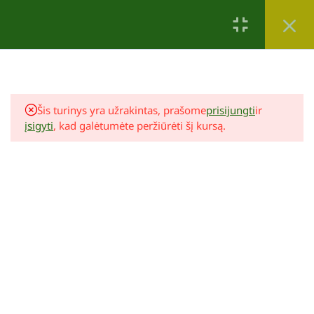
Tau taip pat patiks
3
Įvadas
Šis turinys yra užrakintas, prašome
prisijungti
ir
Įvadas
įsigyti
, kad galėtumėte peržiūrėti šį kursą.
5 Minutės
Pasiruošimas ir darbo pradžia
5 Minutės
Natūralistinio gėlyno receptas
14 Minučių
Reda Kazokevičienė
Tvenkinio įrengimas
6
Natūralistinio gėlyno sudėtis
69,00 €